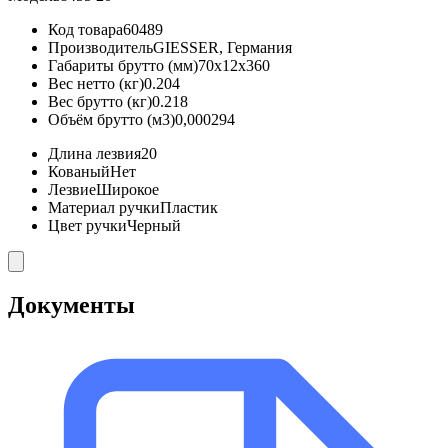
Код товара
60489
Производитель
GIESSER, Германия
Габариты брутто (мм)
70x12x360
Вес нетто (кг)
0.204
Вес брутто (кг)
0.218
Объём брутто (м3)
0,000294
Длина лезвия
20
Кованый
Нет
Лезвие
Широкое
Материал ручки
Пластик
Цвет ручки
Черный
Документы