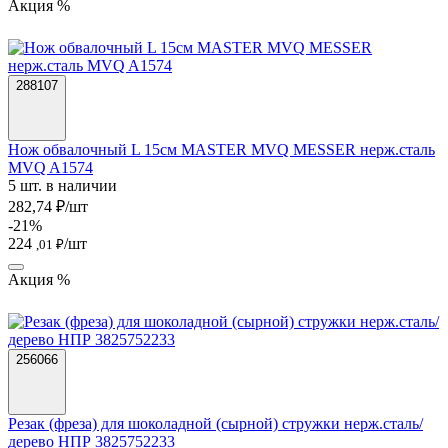
Акция %
288107
Нож обвалочный L 15см MASTER MVQ MESSER нерж.сталь
MVQ A1574
5 шт. в наличии
282,74 ₽/шт
-21%
224
/шт
,01 ₽
Акция %
256066
Резак (фреза) для шоколадной (сырной) стружки нерж.сталь/
дерево НПР 3825752233