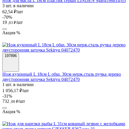
Нож для масла L 18см пластик серый LINDEN 94B4198814-03
3 шт. в наличии
62,54 ₽/шт
-70%
19
/шт
,03 ₽
Акция %
197896
Нож кухонный L 18см L общ. 30см нерж.сталь ручка дерево
двусторонняя заточка Sekiryu 04072470
1 шт. в наличии
1 056,17 ₽/шт
-31%
732
/шт
,00 ₽
Акция %