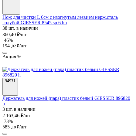
Нож для чистки L 6см с изогнутым лезвием нерж.сталь
голубой GIESSER 8545 sp 6 hb
38 шт. в наличии
360,40 ₽/шт
-46%
194
/шт
,92 ₽
Акция %
94971
Держатель для ножей (пара) пластик белый GIESSER 896820
h
3 шт. в наличии
2 163,46 ₽/шт
-73%
585
/шт
,19 ₽