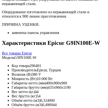
нержавеющей стали.
Оборудование изготовлено из нержавеющей стали и
относится к 900 линии приготовления.
ПРИЧИНА УЦЕНКИ:
заменена панель управления
Характеристики Epicur G9IN100E-W
Все товары Epicur
Модель
G9IN100E-W
Код товара
296401
Производитель
Epicur, Турция
Вольтаж (В)
380 V
Мощность (Вт)
10 000 Вт
Габариты нетто (мм)
400x900x900
Габариты брутто (мм)
435x960x1190
Вес нетто (кг)
44
Вес брутто (кг)
54
Объём нетто (м3)
0,324000
Объём брутто (м3)
0,496944