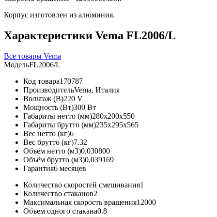
Корпус изготовлен из алюминия.
Характеристики Vema FL2006/L
Все товары Vema
Модель
FL2006/L
Код товара
170787
Производитель
Vema, Италия
Вольтаж (В)
220 V
Мощность (Вт)
300 Вт
Габариты нетто (мм)
280x200x550
Габариты брутто (мм)
235x295x565
Вес нетто (кг)
6
Вес брутто (кг)
7.32
Объём нетто (м3)
0,030800
Объём брутто (м3)
0,039169
Гарантия
6 месяцев
Количество скоростей смешивания
1
Количество стаканов
2
Максимальная скорость вращения
12000
Объем одного стакана
0.8