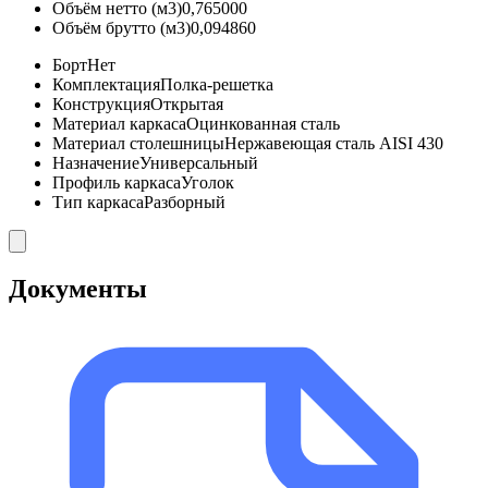
Объём нетто (м3)
0,765000
Объём брутто (м3)
0,094860
Борт
Нет
Комплектация
Полка-решетка
Конструкция
Открытая
Материал каркаса
Оцинкованная сталь
Материал столешницы
Нержавеющая сталь AISI 430
Назначение
Универсальный
Профиль каркаса
Уголок
Тип каркаса
Разборный
Документы