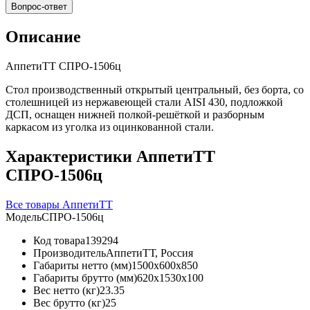
Вопрос-ответ
Описание
АппетиТТ СПРО-1506ц
Стол производственный открытый центральный, без борта, со
столешницей из нержавеющей стали AISI 430, подложкой
ДСП, оснащен нижней полкой-решёткой и разборным
каркасом из уголка из оцинкованной стали.
Характеристики АппетиТТ
СПРО-1506ц
Все товары АппетиТТ
Модель
СПРО-1506ц
Код товара
139294
Производитель
АппетиТТ, Россия
Габариты нетто (мм)
1500x600x850
Габариты брутто (мм)
620x1530x100
Вес нетто (кг)
23.35
Вес брутто (кг)
25