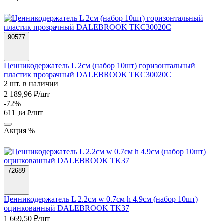
90577
Ценникодержатель L 2см (набор 10шт) горизонтальный
пластик прозрачный DALEBROOK TKC30020C
2 шт. в наличии
2 189,96 ₽/шт
-72%
611
/шт
,84 ₽
Акция %
72689
Ценникодержатель L 2.2см w 0.7см h 4.9см (набор 10шт)
оцинкованный DALEBROOK TK37
1 669,50 ₽/шт