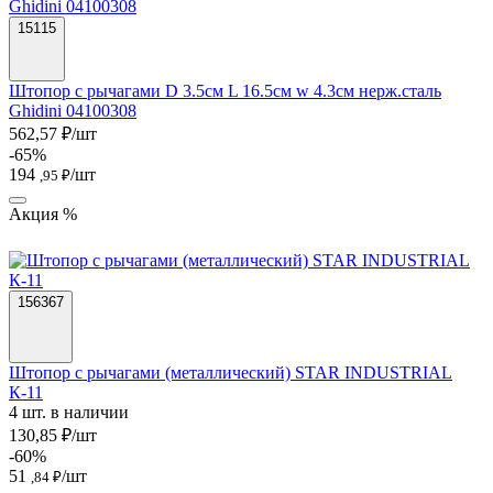
15115
Штопор с рычагами D 3.5см L 16.5см w 4.3см нерж.сталь
Ghidini 04100308
562,57 ₽/шт
-65%
194
/шт
,95 ₽
Акция %
156367
Штопор с рычагами (металлический) STAR INDUSTRIAL
К-11
4 шт. в наличии
130,85 ₽/шт
-60%
51
/шт
,84 ₽