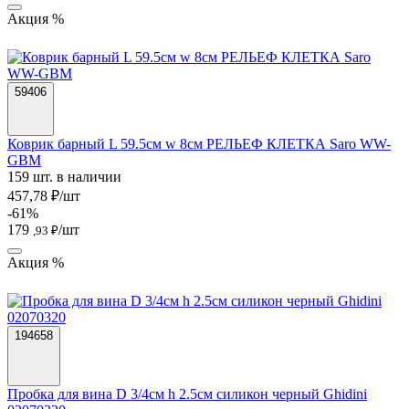
Акция %
59406
Коврик барный L 59.5см w 8см РЕЛЬЕФ КЛЕТКА Saro WW-
GBM
159 шт. в наличии
457,78 ₽/шт
-61%
179
/шт
,93 ₽
Акция %
194658
Пробка для вина D 3/4см h 2.5см силикон черный Ghidini