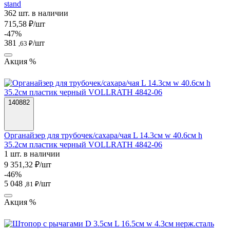
stand
362 шт. в наличии
715,58 ₽/шт
-47%
381
/шт
,63 ₽
Акция %
140882
Органайзер для трубочек/сахара/чая L 14.3см w 40.6см h
35.2см пластик черный VOLLRATH 4842-06
1 шт. в наличии
9 351,32 ₽/шт
-46%
5 048
/шт
,81 ₽
Акция %