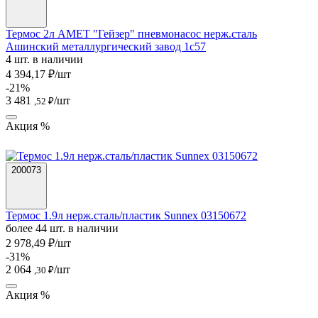
Термос 2л АМЕТ "Гейзер" пневмонасос нерж.сталь
Ашинский металлургический завод 1с57
4 шт. в наличии
4 394,17 ₽/шт
-21%
3 481
/шт
,52 ₽
Акция %
200073
Термос 1.9л нерж.сталь/пластик Sunnex 03150672
более 44 шт. в наличии
2 978,49 ₽/шт
-31%
2 064
/шт
,30 ₽
Акция %