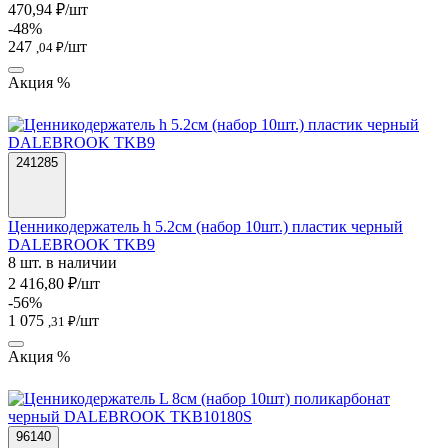
470,94 ₽/шт
-48%
247
/шт
,04 ₽
Акция %
241285
Ценникодержатель h 5.2см (набор 10шт.) пластик черный
DALEBROOK TKB9
8 шт. в наличии
2 416,80 ₽/шт
-56%
1 075
/шт
,31 ₽
Акция %
96140