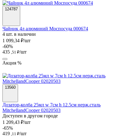
124787
Чайник 4л алюминий Моспосуда 000674
4 шт. в наличии
1 099,34 ₽/шт
-60%
435
/шт
,51 ₽
Акция %
13560
Дозатор-колба 25мл w 7см h 12.5см нерж.сталь
MitchellandCooper 02020503
Доступен в другом городе
1 209,43 ₽/шт
-65%
419
/шт
,11 ₽